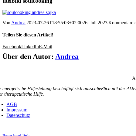
titelbild soulcooking
Von
Andrea
|
2023-07-26T18:55:03+02:00
26. Juli 2023
|
Kommentare de
Teilen Sie diesen Artikel!
Facebook
LinkedIn
E-Mail
Über den Autor:
Andrea
An
e energetische Hilfestellung beschäftigt sich ausschließlich mit der Akt
er therapeutische Hilfe.
AGB
Impressum
Datenschutz
Page load link