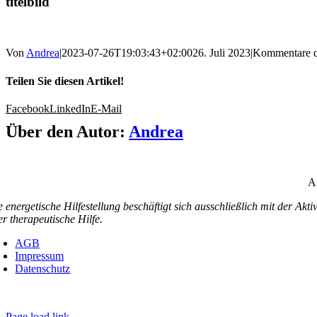
titelbild
Von
Andrea
|
2023-07-26T19:03:43+02:00
26. Juli 2023
|
Kommentare de
Teilen Sie diesen Artikel!
Facebook
LinkedIn
E-Mail
Über den Autor:
Andrea
An
e energetische Hilfestellung beschäftigt sich ausschließlich mit der Akt
er therapeutische Hilfe.
AGB
Impressum
Datenschutz
Page load link