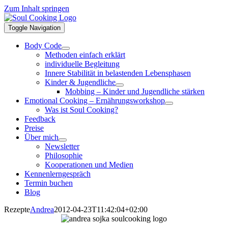
Zum Inhalt springen
Toggle Navigation
Body Code
Methoden einfach erklärt
individuelle Begleitung
Innere Stabilität in belastenden Lebensphasen
Kinder & Jugendliche
Mobbing – Kinder und Jugendliche stärken
Emotional Cooking – Ernährungsworkshop
Was ist Soul Cooking?
Feedback
Preise
Über mich
Newsletter
Philosophie
Kooperationen und Medien
Kennenlerngespräch
Termin buchen
Blog
Rezepte
Andrea
2012-04-23T11:42:04+02:00