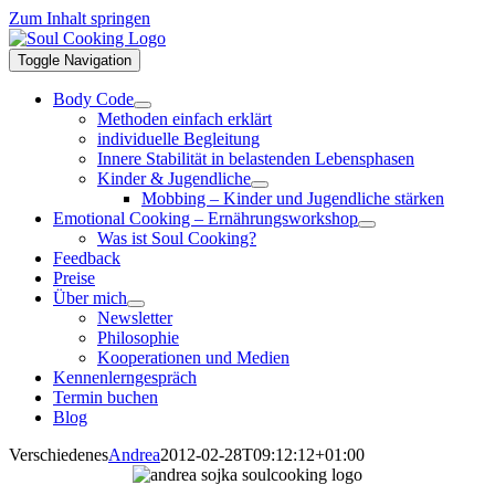
Zum Inhalt springen
Toggle Navigation
Body Code
Methoden einfach erklärt
individuelle Begleitung
Innere Stabilität in belastenden Lebensphasen
Kinder & Jugendliche
Mobbing – Kinder und Jugendliche stärken
Emotional Cooking – Ernährungsworkshop
Was ist Soul Cooking?
Feedback
Preise
Über mich
Newsletter
Philosophie
Kooperationen und Medien
Kennenlerngespräch
Termin buchen
Blog
Verschiedenes
Andrea
2012-02-28T09:12:12+01:00