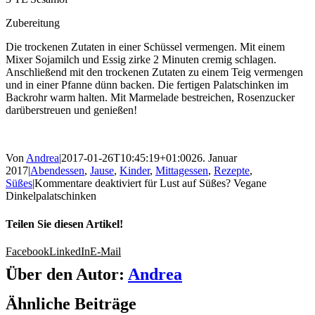
Zubereitung
Die trockenen Zutaten in einer Schüssel vermengen. Mit einem
Mixer Sojamilch und Essig zirke 2 Minuten cremig schlagen.
Anschließend mit den trockenen Zutaten zu einem Teig vermengen
und in einer Pfanne dünn backen. Die fertigen Palatschinken im
Backrohr warm halten. Mit Marmelade bestreichen, Rosenzucker
darüberstreuen und genießen!
Von
Andrea
|
2017-01-26T10:45:19+01:00
26. Januar
2017
|
Abendessen
,
Jause
,
Kinder
,
Mittagessen
,
Rezepte
,
Süßes
|
Kommentare deaktiviert
für Lust auf Süßes? Vegane
Dinkelpalatschinken
Teilen Sie diesen Artikel!
Facebook
LinkedIn
E-Mail
Über den Autor:
Andrea
Ähnliche Beiträge