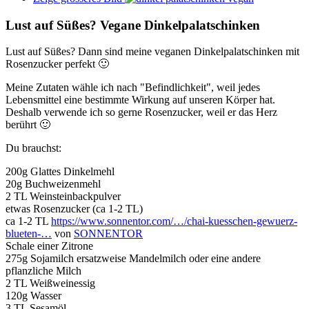
Lust auf Süßes? Vegane Dinkelpalatschinken
Lust auf Süßes? Dann sind meine veganen Dinkelpalatschinken mit
Rosenzucker perfekt
🙂
Meine Zutaten wähle ich nach "Befindlichkeit", weil jedes
Lebensmittel eine bestimmte Wirkung auf unseren Körper hat.
Deshalb verwende ich so gerne Rosenzucker, weil er das Herz
berührt
🙂
Du brauchst:
200g Glattes Dinkelmehl
20g Buchweizenmehl
2 TL Weinsteinbackpulver
etwas Rosenzucker (ca 1-2 TL)
ca 1-2 TL
https://www.sonnentor.com/…/chai-kuesschen-gewuerz-
blueten-…
von
SONNENTOR
Schale einer Zitrone
275g Sojamilch ersatzweise Mandelmilch oder eine andere
pflanzliche Milch
2 TL Weißweinessig
120g Wasser
3 TL Sesamöl