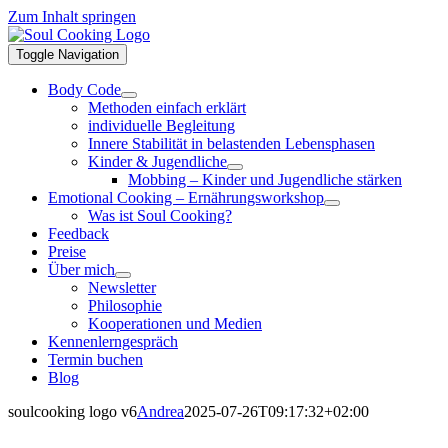
Zum Inhalt springen
Toggle Navigation
Body Code
Methoden einfach erklärt
individuelle Begleitung
Innere Stabilität in belastenden Lebensphasen
Kinder & Jugendliche
Mobbing – Kinder und Jugendliche stärken
Emotional Cooking – Ernährungsworkshop
Was ist Soul Cooking?
Feedback
Preise
Über mich
Newsletter
Philosophie
Kooperationen und Medien
Kennenlerngespräch
Termin buchen
Blog
soulcooking logo v6
Andrea
2025-07-26T09:17:32+02:00