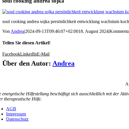
soul cooking andrea sojka
soul cooking andrea sojka persönlichkeit entwicklung wachstum koch
Von
Andrea
|
2024-09-13T09:46:07+02:00
18. August 2024
|
Kommentar
Teilen Sie diesen Artikel!
Facebook
LinkedIn
E-Mail
Über den Autor:
Andrea
An
e energetische Hilfestellung beschäftigt sich ausschließlich mit der Akt
er therapeutische Hilfe.
AGB
Impressum
Datenschutz