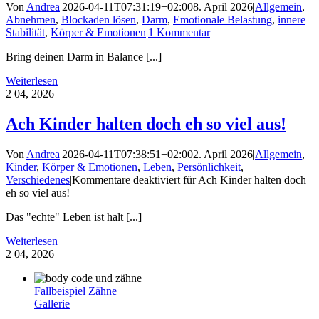
Von
Andrea
|
2026-04-11T07:31:19+02:00
8. April 2026
|
Allgemein
,
Abnehmen
,
Blockaden lösen
,
Darm
,
Emotionale Belastung
,
innere
Stabilität
,
Körper & Emotionen
|
1 Kommentar
Bring deinen Darm in Balance [...]
Weiterlesen
2
04, 2026
Ach Kinder halten doch eh so viel aus!
Von
Andrea
|
2026-04-11T07:38:51+02:00
2. April 2026
|
Allgemein
,
Kinder
,
Körper & Emotionen
,
Leben
,
Persönlichkeit
,
Verschiedenes
|
Kommentare deaktiviert
für Ach Kinder halten doch
eh so viel aus!
Das "echte" Leben ist halt [...]
Weiterlesen
2
04, 2026
Fallbeispiel Zähne
Gallerie