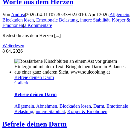
Worte aus dem Herzen
Von
Andrea
|
2026-04-11T07:30:33+02:00
10. April 2026
|
Allgemein
,
Blockaden lösen
,
Emotionale Belastung
,
innere Stabilität
,
Körper &
Emotionen
|
2 Kommentare
Redest du aus dem Herzen [...]
Weiterlesen
8
04, 2026
Befreie deinen Darm
Gallerie
Befreie deinen Darm
Allgemein
,
Abnehmen
,
Blockaden lösen
,
Darm
,
Emotionale
Belastung
,
innere Stabilität
,
Körper & Emotionen
Befreie deinen Darm