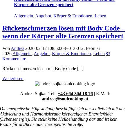
Körper alte Grenzen speichert
Allgemein
,
Angebot
,
Körper & Emotionen
,
Leben
Rückenschmerzen lösen mit Body Code –
wenn der Körper alte Grenzen speichert
Von
Andrea
|
2026-02-12T08:50:03+01:00
12. Februar
2026
|
Allgemein
,
Angebot
,
Körper & Emotionen
,
Leben
|
83
Kommentare
Rückenschmerzen lösen mit Body Code [...]
Weiterlesen
Andrea Sojka | Tel.:
+43 664 304 18 76
| E-Mail:
andrea@soulcooking.at
Die energetische Hilfestellung beschäftigt sich ausschließlich mit der
Aktivierung und Harmonisierung körpereigener Energiefelder
(Lebensenergie). Sie stellt keine Heilbehandlung dar und ist kein
Ersatz für ärztliche oder therapeutische Hilfe.