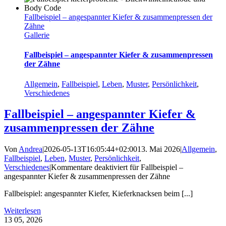
Fallbeispiel – angespannter Kiefer & zusammenpressen der
Zähne
Gallerie
Fallbeispiel – angespannter Kiefer & zusammenpressen
der Zähne
Allgemein
,
Fallbeispiel
,
Leben
,
Muster
,
Persönlichkeit
,
Verschiedenes
Fallbeispiel – angespannter Kiefer &
zusammenpressen der Zähne
Von
Andrea
|
2026-05-13T16:05:44+02:00
13. Mai 2026
|
Allgemein
,
Fallbeispiel
,
Leben
,
Muster
,
Persönlichkeit
,
Verschiedenes
|
Kommentare deaktiviert
für Fallbeispiel –
angespannter Kiefer & zusammenpressen der Zähne
Fallbeispiel: angespannter Kiefer, Kieferknacksen beim [...]
Weiterlesen
13
05, 2026