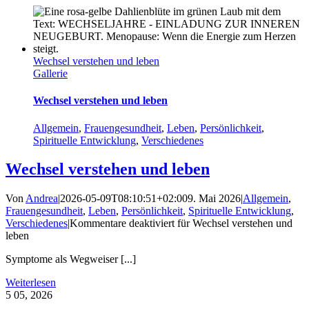
Wechsel verstehen und leben
Gallerie
Wechsel verstehen und leben
Allgemein
,
Frauengesundheit
,
Leben
,
Persönlichkeit
,
Spirituelle Entwicklung
,
Verschiedenes
Wechsel verstehen und leben
Von
Andrea
|
2026-05-09T08:10:51+02:00
9. Mai 2026
|
Allgemein
,
Frauengesundheit
,
Leben
,
Persönlichkeit
,
Spirituelle Entwicklung
,
Verschiedenes
|
Kommentare deaktiviert
für Wechsel verstehen und
leben
Symptome als Wegweiser [...]
Weiterlesen
5
05, 2026