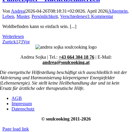
Von
Andrea
|
2026-04-26T08:18:31+02:00
26. April 2026
|
Allgemein
,
Leben
,
Muster
,
Persönlichkeit
,
Verschiedenes
|
1 Kommentar
Wohlbefinden kann so einfach sein. [...]
Weiterlesen
Zurück
1
2
3
Vor
Andrea Sojka | Tel.:
+43 664 304 18 76
| E-Mail:
andrea@soulcooking.at
Die energetische Hilfestellung beschäftigt sich ausschließlich mit der
Aktivierung und Harmonisierung körpereigener Energiefelder
(Lebensenergie). Sie stellt keine Heilbehandlung dar und ist kein
Ersatz für ärztliche oder therapeutische Hilfe.
AGB
Impressum
Datenschutz
© soulcooking 2011-2026
Page load link