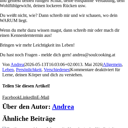
und genießt deinen ruhigen Schlaf, deine entspannte Verdauung, dein
Wohlfühlgewicht, deinen lockeren Rücken usw.
Du weißt nicht, wie? Dann schreib mir und wir schauen, wo dein
WARUM liegt.
Wenn du mehr dazu wissen magst, dann schreib mir oder mach dir
einen Kennenlerntermin aus!
Bringen wir mehr Leichtigkeit ins Leben!
Du hast noch Fragen - melde dich gern! andrea@soulcooking.at
Von
Andrea
|
2026-05-13T16:03:06+02:00
13. Mai 2026
|
Allgemein
,
Leben
,
Persönlichkeit
,
Verschiedenes
|
Kommentare deaktiviert
für
Lerne, deinen Körper und dich zu verstehen.
Teilen Sie diesen Artikel!
Facebook
LinkedIn
E-Mail
Über den Autor:
Andrea
Ähnliche Beiträge