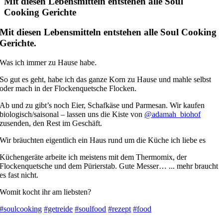
Mit diesen Lebensmitteln entstehen alle Soul
Cooking Gerichte
Mit diesen Lebensmitteln entstehen alle Soul Cooking
Gerichte.
Was ich immer zu Hause habe.
So gut es geht, habe ich das ganze Korn zu Hause und mahle selbst
oder mach in der Flockenquetsche Flocken.
Ab und zu gibt’s noch Eier, Schafkäse und Parmesan. Wir kaufen
biologisch/saisonal – lassen uns die Kiste von
@adamah_biohof
zusenden, den Rest im Geschäft.
Wir bräuchten eigentlich ein Haus rund um die Küche ich liebe es
Küchengeräte arbeite ich meistens mit dem Thermomix, der
Flockenquetsche und dem Pürierstab. Gute Messer… ... mehr braucht
es fast nicht.
Womit kocht ihr am liebsten?
#soulcooking
#getreide
#soulfood
#rezept
#food