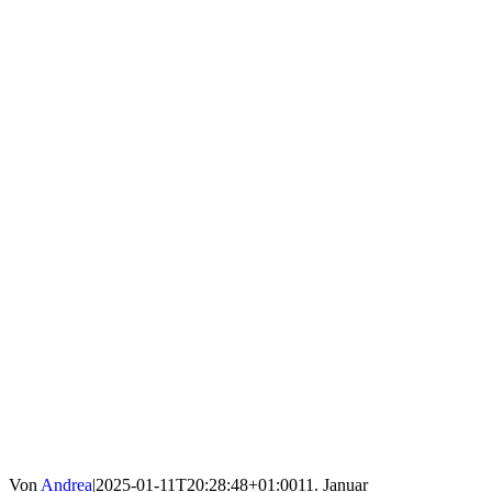
Von
Andrea
|
2025-01-11T20:28:48+01:00
11. Januar