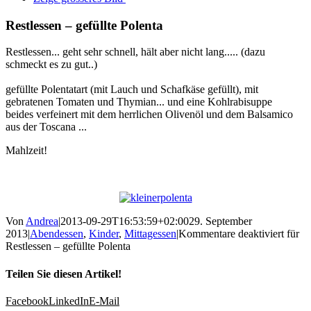
Restlessen – gefüllte Polenta
Restlessen... geht sehr schnell, hält aber nicht lang..... (dazu
schmeckt es zu gut..)
gefüllte Polentatart (mit Lauch und Schafkäse gefüllt), mit
gebratenen Tomaten und Thymian... und eine Kohlrabisuppe
beides verfeinert mit dem herrlichen Olivenöl und dem Balsamico
aus der Toscana ...
Mahlzeit!
Von
Andrea
|
2013-09-29T16:53:59+02:00
29. September
2013
|
Abendessen
,
Kinder
,
Mittagessen
|
Kommentare deaktiviert
für
Restlessen – gefüllte Polenta
Teilen Sie diesen Artikel!
Facebook
LinkedIn
E-Mail