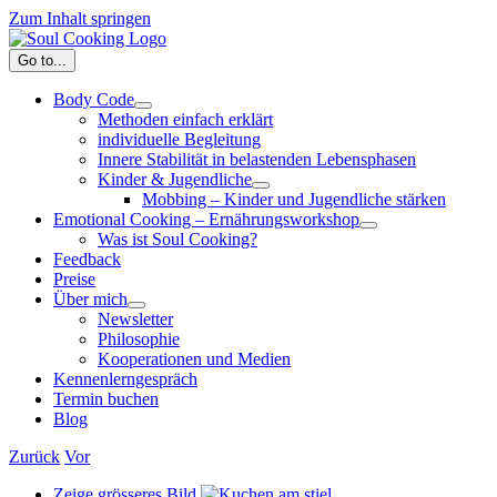
Zum Inhalt springen
Go to...
Body Code
Methoden einfach erklärt
individuelle Begleitung
Innere Stabilität in belastenden Lebensphasen
Kinder & Jugendliche
Mobbing – Kinder und Jugendliche stärken
Emotional Cooking – Ernährungsworkshop
Was ist Soul Cooking?
Feedback
Preise
Über mich
Newsletter
Philosophie
Kooperationen und Medien
Kennenlerngespräch
Termin buchen
Blog
Zurück
Vor
Zeige grösseres Bild