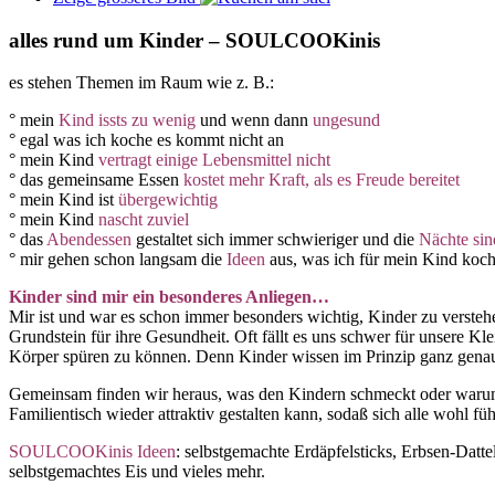
alles rund um Kinder – SOULCOOKinis
es stehen Themen im Raum wie z. B.:
° mein
Kind issts zu wenig
und wenn dann
ungesund
° egal was ich koche es kommt nicht an
° mein Kind
vertragt einige Lebensmittel nicht
° das gemeinsame Essen
kostet mehr Kraft, als es Freude bereitet
° mein Kind ist
übergewichtig
° mein Kind
nascht zuviel
° das
Abendessen
gestaltet sich immer schwieriger und die
Nächte sin
° mir gehen schon langsam die
Ideen
aus, was ich für mein Kind koc
Kinder sind mir ein besonderes Anliegen…
Mir ist und war es schon immer besonders wichtig, Kinder zu versteh
Grundstein für ihre Gesundheit. Oft fällt es uns schwer für unsere Kl
Körper spüren zu können. Denn Kinder wissen im Prinzip ganz genau 
Gemeinsam finden wir heraus, was den Kindern schmeckt oder warum
Familientisch wieder attraktiv gestalten kann, sodaß sich alle wohl 
SOULCOOKinis Ideen
: selbstgemachte Erdäpfelsticks, Erbsen-Da
selbstgemachtes Eis und vieles mehr.