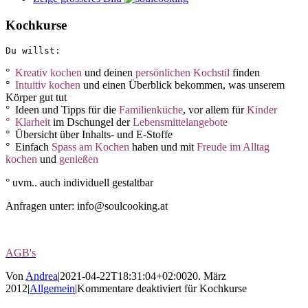
Kochkurse
Du willst:
°
Kreativ kochen
und deinen
persönlichen Kochstil
finden
°
Intuitiv kochen
und einen Überblick bekommen, was unserem
Körper gut tut
° Ideen und Tipps für die
Familienküche
, vor allem für
Kinder
° Klarheit
im Dschungel der
Lebensmittelangebote
° Übersicht über Inhalts- und E-Stoffe
° Einfach
S
pass am Kochen
haben und mit
Freude im Alltag
kochen
und
genießen
° uvm.. auch individuell gestaltbar
Anfragen unter: info@soulcooking.at
AGB's
Von
Andrea
|
2021-04-22T18:31:04+02:00
20. März
2012
|
Allgemein
|
Kommentare deaktiviert
für Kochkurse