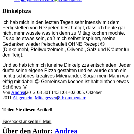
Dinkelpizza
Ich hab mich in den letzten Tagen sehr intensiv mit dem
Fertigstellen von Rezpeten beschäftigt, dass ich heute gar
nicht mehr wusste was ich denn zu Mittag kochen möchte.
Es sollte etwas sein, daß mich selbst inspiriert, meine
Gedanken wieder freischaufelt OHNE Rezept 😉
(Dinkelmehl, Pfeilwurzelmehl, Olivenöl, Salz und Kräuter für
den Teig).
Und so hab ich mich für eine Dinkelpizza entschieden. Jeder
durfte seine eigene Pizza gestalten und es wurde dann ein
richtig schönes kreatives Miteinander. Sogar mein Mann war
eifrig mit dabei 😉 Gemeinsam kochen ist halt einfach etwas
Schönes 🙂
Von
Andrea
|
2012-03-30T14:31:01+02:00
5. Oktober
2011
|
Allgemein
,
Mittagessen
|
8 Kommentare
Teilen Sie diesen Artikel!
Facebook
LinkedIn
E-Mail
Über den Autor:
Andrea