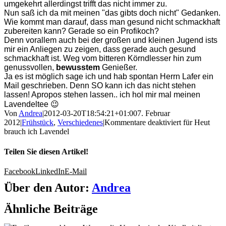
umgekehrt allerdingst trifft das nicht immer zu.
Nun saß ich da mit meinen "das gibts doch nicht" Gedanken.
Wie kommt man darauf, dass man gesund nicht schmackhaft
zubereiten kann? Gerade so ein Profikoch?
Denn vorallem auch bei der großen und kleinen Jugend ists
mir ein Anliegen zu zeigen, dass gerade auch gesund
schmackhaft ist. Weg vom bitteren Körndlesser hin zum
genussvollen,
bewusstem
Genießer.
Ja es ist möglich sage ich und hab spontan Herrn Lafer ein
Mail geschrieben. Denn SO kann ich das nicht stehen
lassen! Apropos stehen lassen.. ich hol mir mal meinen
Lavendeltee 😉
Von
Andrea
|
2012-03-20T18:54:21+01:00
7. Februar
2012
|
Frühstück
,
Verschiedenes
|
Kommentare deaktiviert
für Heut
brauch ich Lavendel
Teilen Sie diesen Artikel!
Facebook
LinkedIn
E-Mail
Über den Autor:
Andrea
Ähnliche Beiträge