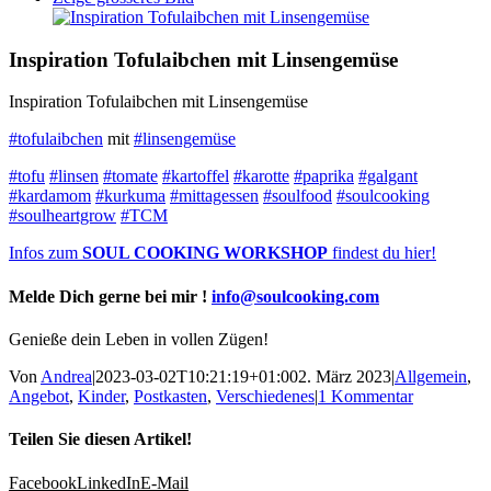
Inspiration Tofulaibchen mit Linsengemüse
Inspiration Tofulaibchen mit Linsengemüse
#tofulaibchen
mit
#linsengemüse
#tofu
#linsen
#tomate
#kartoffel
#karotte
#paprika
#galgant
#kardamom
#kurkuma
#mittagessen
#soulfood
#soulcooking
#soulheartgrow
#TCM
Infos zum
SOUL COOKING WORKSHOP
findest du hier!
Melde Dich gerne bei mir !
info@soulcooking.com
Genieße dein Leben in vollen Zügen!
Von
Andrea
|
2023-03-02T10:21:19+01:00
2. März 2023
|
Allgemein
,
Angebot
,
Kinder
,
Postkasten
,
Verschiedenes
|
1 Kommentar
Teilen Sie diesen Artikel!
Facebook
LinkedIn
E-Mail