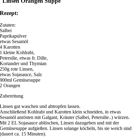
Linsen Orangen Suppe
Rezept:
Zutaten:
Salbei
Paprikapulver
etwas Sesamöl
4 Karotten
1 kleine Kohlrabi,
Petersilie, etwas fr. Dille,
Koriander und Thymian
250g rote Linsen,
etwas Sojasauce, Salz
900ml Gemüsesuppe
2 Orangen
Zubereitung
Linsen gut waschen und abtropfen lassen.
Anschließend Kohlrabi und Karotten klein schneiden, in etwas
Sesamöl anrösten mit Galgant, Kräuter (Salbei, Petersilie..) würzen.
Mit 2 EL Sojasauce ablöschen, Linsen dazugeben und mit der
Gemüsesuppe aufgießen. Linsen solange köcheln, bis sie weich sind
(dauert ca. 15 Minuten).