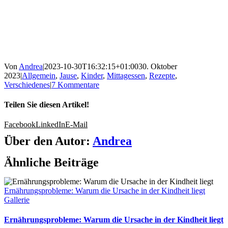
Von
Andrea
|
2023-10-30T16:32:15+01:00
30. Oktober
2023
|
Allgemein
,
Jause
,
Kinder
,
Mittagessen
,
Rezepte
,
Verschiedenes
|
7 Kommentare
Teilen Sie diesen Artikel!
Facebook
LinkedIn
E-Mail
Über den Autor:
Andrea
Ähnliche Beiträge
Ernährungsprobleme: Warum die Ursache in der Kindheit liegt
Gallerie
Ernährungsprobleme: Warum die Ursache in der Kindheit liegt