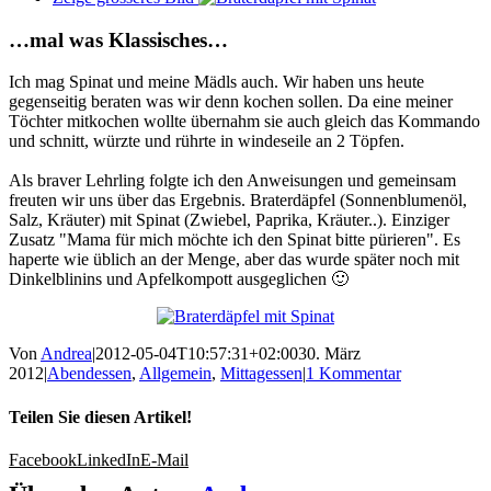
…mal was Klassisches…
Ich mag Spinat und meine Mädls auch. Wir haben uns heute
gegenseitig beraten was wir denn kochen sollen. Da eine meiner
Töchter mitkochen wollte übernahm sie auch gleich das Kommando
und schnitt, würzte und rührte in windeseile an 2 Töpfen.
Als braver Lehrling folgte ich den Anweisungen und gemeinsam
freuten wir uns über das Ergebnis. Braterdäpfel (Sonnenblumenöl,
Salz, Kräuter) mit Spinat (Zwiebel, Paprika, Kräuter..). Einziger
Zusatz "Mama für mich möchte ich den Spinat bitte pürieren". Es
haperte wie üblich an der Menge, aber das wurde später noch mit
Dinkelblinins und Apfelkompott ausgeglichen 🙂
Von
Andrea
|
2012-05-04T10:57:31+02:00
30. März
2012
|
Abendessen
,
Allgemein
,
Mittagessen
|
1 Kommentar
Teilen Sie diesen Artikel!
Facebook
LinkedIn
E-Mail