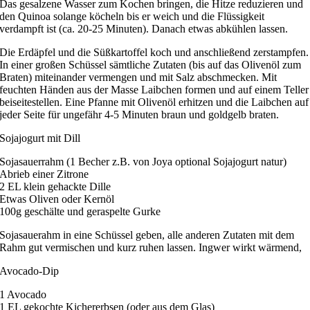
Das gesalzene Wasser zum Kochen bringen, die Hitze reduzieren und
den Quinoa solange köcheln bis er weich und die Flüssigkeit
verdampft ist (ca. 20-25 Minuten). Danach etwas abkühlen lassen.
Die Erdäpfel und die Süßkartoffel koch und anschließend zerstampfen.
In einer großen Schüssel sämtliche Zutaten (bis auf das Olivenöl zum
Braten) miteinander vermengen und mit Salz abschmecken. Mit
feuchten Händen aus der Masse Laibchen formen und auf einem Teller
beiseitestellen. Eine Pfanne mit Olivenöl erhitzen und die Laibchen auf
jeder Seite für ungefähr 4-5 Minuten braun und goldgelb braten.
Sojajogurt mit Dill
Sojasauerrahm (1 Becher z.B. von Joya optional Sojajogurt natur)
Abrieb einer Zitrone
2 EL klein gehackte Dille
Etwas Oliven oder Kernöl
100g geschälte und geraspelte Gurke
Sojasauerahm in eine Schüssel geben, alle anderen Zutaten mit dem
Rahm gut vermischen und kurz ruhen lassen. Ingwer wirkt wärmend,
Avocado-Dip
1 Avocado
1 EL gekochte Kichererbsen (oder aus dem Glas)