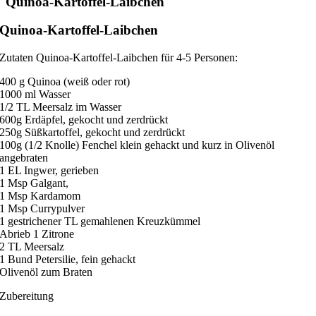
Quinoa-Kartoffel-Laibchen
Quinoa-Kartoffel-Laibchen
Zutaten Quinoa-Kartoffel-Laibchen für 4-5 Personen:
400 g Quinoa (weiß oder rot)
1000 ml Wasser
1/2 TL Meersalz im Wasser
600g Erdäpfel, gekocht und zerdrückt
250g Süßkartoffel, gekocht und zerdrückt
100g (1/2 Knolle) Fenchel klein gehackt und kurz in Olivenöl
angebraten
1 EL Ingwer, gerieben
1 Msp Galgant,
1 Msp Kardamom
1 Msp Currypulver
1 gestrichener TL gemahlenen Kreuzkümmel
Abrieb 1 Zitrone
2 TL Meersalz
1 Bund Petersilie, fein gehackt
Olivenöl zum Braten
Zubereitung