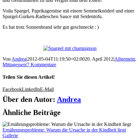
und Gehirnhälften zu und vergiss total dein Essen!
Voila Spargel, Paprikagemüse mit einem Semmelknöderl und einer
Spargel-Gurken-Radieschen Sauce mit Seidentofu.
Es hat trotz Sonnenbrand sehr gut geschmeckt : )
Von
Andrea
|
2012-05-04T11:19:50+02:00
20. April 2012
|
Allgemein
,
Mittagessen
|
7 Kommentare
Teilen Sie diesen Artikel!
Facebook
LinkedIn
E-Mail
Über den Autor:
Andrea
Ähnliche Beiträge
Ernährungsprobleme: Warum die Ursache in der Kindheit liegt
Gallerie