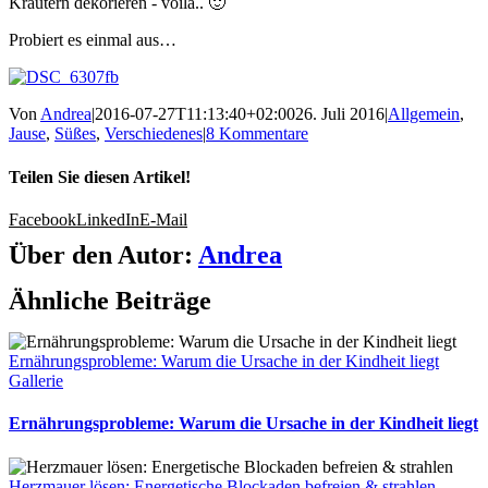
Kräutern dekorieren - voila.. 🙂
Probiert es einmal aus…
Von
Andrea
|
2016-07-27T11:13:40+02:00
26. Juli 2016
|
Allgemein
,
Jause
,
Süßes
,
Verschiedenes
|
8 Kommentare
Teilen Sie diesen Artikel!
Facebook
LinkedIn
E-Mail
Über den Autor:
Andrea
Ähnliche Beiträge
Ernährungsprobleme: Warum die Ursache in der Kindheit liegt
Gallerie
Ernährungsprobleme: Warum die Ursache in der Kindheit liegt
Herzmauer lösen: Energetische Blockaden befreien & strahlen