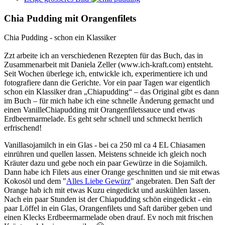
Chia Pudding mit Orangenfilets
Chia Pudding - schon ein Klassiker
Zzt arbeite ich an verschiedenen Rezepten für das Buch, das in
Zusammenarbeit mit Daniela Zeller (www.ich-kraft.com) entsteht.
Seit Wochen überlege ich, entwickle ich, experimentiere ich und
fotografiere dann die Gerichte. Vor ein paar Tagen war eigentlich
schon ein Klassiker dran „Chiapudding“ – das Original gibt es dann
im Buch – für mich habe ich eine schnelle Änderung gemacht und
einen VanilleChiapudding mit Orangenfiletssauce und etwas
Erdbeermarmelade. Es geht sehr schnell und schmeckt herrlich
erfrischend!
Vanillasojamilch in ein Glas - bei ca 250 ml ca 4 EL Chiasamen
einrühren und quellen lassen. Meistens schneide ich gleich noch
Kräuter dazu und gebe noch ein paar Gewürze in die Sojamilch.
Dann habe ich Filets aus einer Orange geschnitten und sie mit etwas
Kokosöl und dem "
Alles Liebe Gewürz
" angebraten. Den Saft der
Orange hab ich mit etwas Kuzu eingedickt und auskühlen lassen.
Nach ein paar Stunden ist der Chiapudding schön eingedickt - ein
paar Löffel in ein Glas, Orangenfilets und Saft darüber geben und
einen Klecks Erdbeermarmelade oben drauf. Ev noch mit frischen