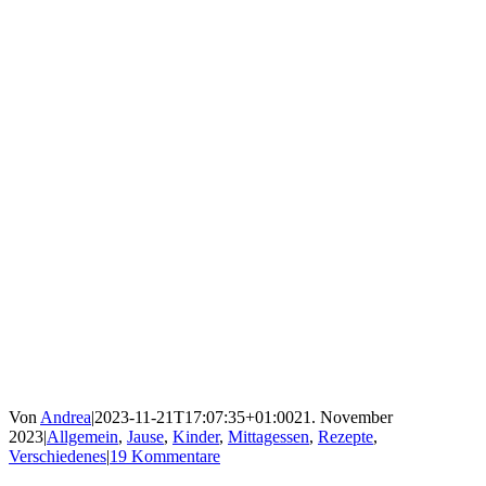
Von
Andrea
|
2023-11-21T17:07:35+01:00
21. November
2023
|
Allgemein
,
Jause
,
Kinder
,
Mittagessen
,
Rezepte
,
Verschiedenes
|
19 Kommentare