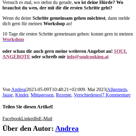
Versuch es mal, wo stehst du gerade,
wo ist deine Hürde? Wo
brauchst du wen, der mit dir die ersten Schritte geht?
Wenn du deine
Schritte gemeinsam gehen möchtest
, dann melde
dich gern für meinen
Workshop
an!
10 Tage die ersten Schritte gemeinsam gehen: komm gern in meinen
Workshop
oder schau dir auch gern meine weiteren Angebot an!
SOUL
ANGEBOTE
oder schreib mir
info@soulcooking.at
Von
Andrea
|
2023-05-09T10:48:21+02:00
9. Mai 2023
|
Allgemein
,
Jause
,
Kinder
,
Mittagessen
,
Rezepte
,
Verschiedenes
|
7 Kommentare
Teilen Sie diesen Artikel!
Facebook
LinkedIn
E-Mail
Über den Autor:
Andrea