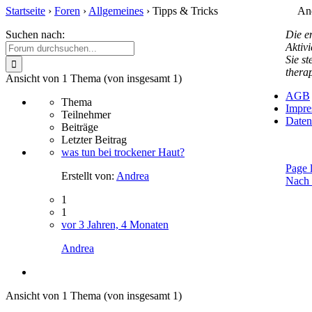
Startseite
›
Foren
›
Allgemeines
›
Tipps & Tricks
And
Suchen nach:
Die en
Aktiv
Sie st
therap
Ansicht von 1 Thema (von insgesamt 1)
AGB
Thema
Impr
Teilnehmer
Daten
Beiträge
Letzter Beitrag
was tun bei trockener Haut?
Page 
Erstellt von:
Andrea
Nach
1
1
vor 3 Jahren, 4 Monaten
Andrea
Ansicht von 1 Thema (von insgesamt 1)