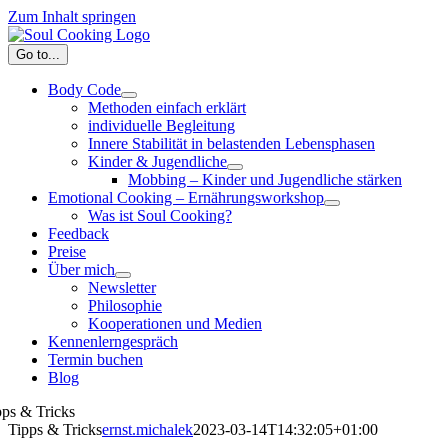
Zum Inhalt springen
Go to...
Body Code
Methoden einfach erklärt
individuelle Begleitung
Innere Stabilität in belastenden Lebensphasen
Kinder & Jugendliche
Mobbing – Kinder und Jugendliche stärken
Emotional Cooking – Ernährungsworkshop
Was ist Soul Cooking?
Feedback
Preise
Über mich
Newsletter
Philosophie
Kooperationen und Medien
Kennenlerngespräch
Termin buchen
Blog
pps & Tricks
Tipps & Tricks
ernst.michalek
2023-03-14T14:32:05+01:00