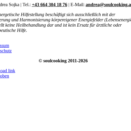
rea Sojka | Tel.:
+43 664 304 18 76
| E-Mail:
andrea@soulcooking.a
ergetische Hilfestellung beschäftigt sich ausschließlich mit der
ierung und Harmonisierung körpereigener Energiefelder (Lebensenergi
ellt keine Heilbehandlung dar und ist kein Ersatz für ärztliche oder
eutische Hilfe.
essum
schutz
© soulcooking 2011-2026
load link
 oben