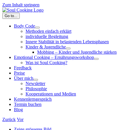
Zum Inhalt springen
Go to...
Body Code
Methoden einfach erklärt
individuelle Begleitung
Innere Stabilität in belastenden Lebensphasen
Kinder & Jugendliche
Mobbing – Kinder und Jugendliche stärken
Emotional Cooking – Ernährungsworkshop
Was ist Soul Cooking?
Feedback
Preise
Über mich
Newsletter
Philosophie
Kooperationen und Medien
Kennenlerngespräch
Termin buchen
Blog
Zurück
Vor
Zeige grösseres Bild