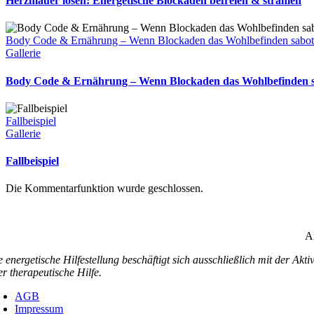
Herzmauer lösen: Energetische Blockaden befreien & strahlen
Body Code & Ernährung – Wenn Blockaden das Wohlbefinden sabot
Gallerie
Body Code & Ernährung – Wenn Blockaden das Wohlbefinden 
Fallbeispiel
Gallerie
Fallbeispiel
Die Kommentarfunktion wurde geschlossen.
An
e energetische Hilfestellung beschäftigt sich ausschließlich mit der Akt
er therapeutische Hilfe.
AGB
Impressum