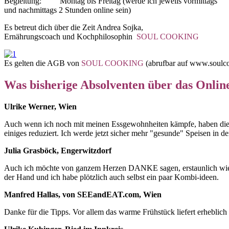
Begleitung: Montag bis Freitag (werde ich jeweils vormittags
und nachmittags 2 Stunden online sein)
Es betreut dich über die Zeit Andrea Sojka,
Ernährungscoach und Kochphilosophin
SOUL COOKING
Es gelten die AGB von
SOUL COOKING
(abrufbar auf www.soulco
Was bisherige Absolventen über das Onlin
Ulrike Werner, Wien
Auch wenn ich noch mit meinen Essgewohnheiten kämpfe, haben die 
einiges reduziert. Ich werde jetzt sicher mehr "gesunde" Speisen in d
Julia Grasböck, Engerwitzdorf
Auch ich möchte von ganzem Herzen DANKE sagen, erstaunlich wie sc
der Hand und ich habe plötzlich auch selbst ein paar Kombi-ideen.
Manfred Hallas, von SEEandEAT.com, Wien
Danke für die Tipps. Vor allem das warme Frühstück liefert erheblich