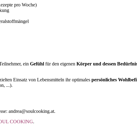
ezepte pro Woche)
rkung
ralstoffmängel
 Teilnehmer, ein
Gefühl
für den eigenen
Körper und dessen Bedürfni
zielten Einsatz von Lebensmitteln ihr optimales
persönliches Wohlbef
, ...).
esse: andrea@soulcooking.at.
OUL COOKING
.