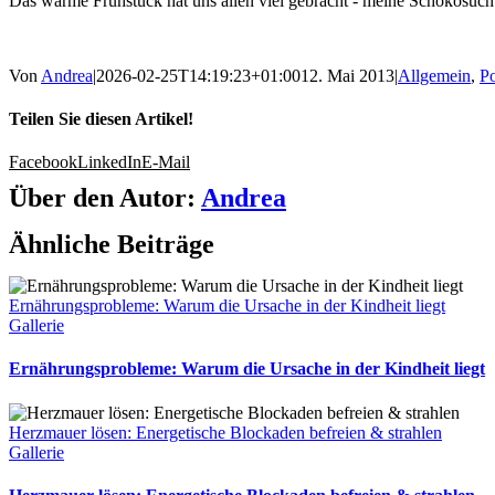
Das warme Frühstück hat uns allen viel gebracht - meine Schokosuch
Von
Andrea
|
2026-02-25T14:19:23+01:00
12. Mai 2013
|
Allgemein
,
Po
Teilen Sie diesen Artikel!
Facebook
LinkedIn
E-Mail
Über den Autor:
Andrea
Ähnliche Beiträge
Ernährungsprobleme: Warum die Ursache in der Kindheit liegt
Gallerie
Ernährungsprobleme: Warum die Ursache in der Kindheit liegt
Herzmauer lösen: Energetische Blockaden befreien & strahlen
Gallerie