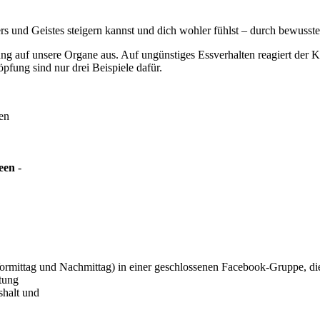
rs und Geistes steigern kannst und dich wohler fühlst – durch bewuss
ng auf unsere Organe aus. Auf ungünstiges Essverhalten reagiert der K
pfung sind nur drei Beispiele dafür.
en
een
-
rmittag und Nachmittag) in einer geschlossenen Facebook-Gruppe, die 
tung
shalt und