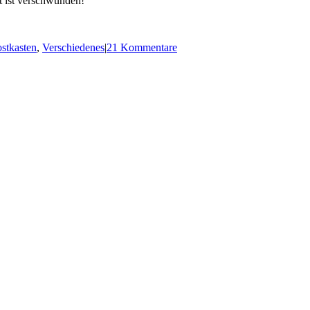
t ist verschwunden!
stkasten
,
Verschiedenes
|
21 Kommentare