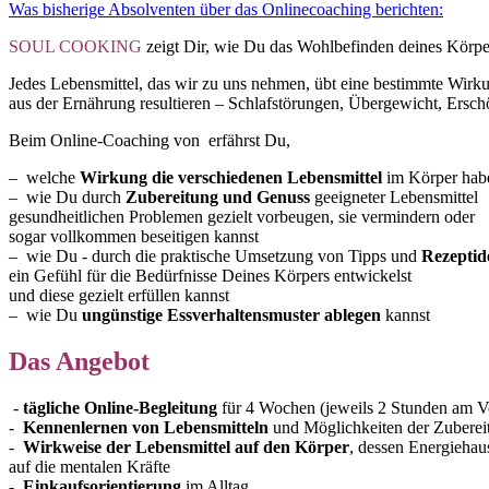
Was bisherige Absolventen über das Onlinecoaching berichten:
SOUL COOKING
zeigt Dir, wie Du das Wohlbefinden deines Körpe
Jedes Lebensmittel, das wir zu uns nehmen, übt eine bestimmte Wirku
aus der Ernährung resultieren – Schlafstörungen, Übergewicht, Erschö
Beim Online-Coaching von erfährst Du,
– welche
Wirkung die verschiedenen Lebensmittel
im Körper hab
– wie Du durch
Zubereitung und Genuss
geeigneter Lebensmittel
gesundheitlichen Problemen gezielt vorbeugen, sie vermindern oder
sogar vollkommen beseitigen kannst
– wie Du - durch die praktische Umsetzung von Tipps und
Rezeptid
ein Gefühl für die Bedürfnisse Deines Körpers entwickelst
und diese gezielt erfüllen kannst
– wie Du
ungünstige Essverhaltensmuster ablegen
kannst
Das Angebot
-
tägliche Online-Begleitung
für 4 Wochen (jeweils 2 Stunden am Vo
-
Kennenlernen von Lebensmitteln
und Möglichkeiten der Zuberei
-
Wirkweise der Lebensmittel auf den Körper
, dessen Energiehau
auf die mentalen Kräfte
-
Einkaufsorientierung
im Alltag