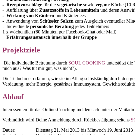
-
Rezeptvorschläge
für die
vegetarische
sowie
vegane
Küche (10 R
- Aufklärung über
Zusatzstoffe in Lebensmitteln
und deren Auswi
-
Wirkung von Kräutern
und Kräutertees
- Anwendung von
Schüssler Salzen
zum Ausgleich eventueller Mine
- Individuelle
persönliche Beratung
jedes Teilnehmers
1 x wöchentlich (60 Minuten per Facebook-Chat oder Mail)
-
Erfahrungsaustausch innerhalb der Gruppe
Projektziele
Die individuelle Betreuung durch
SOUL COOKING
unterstützt die
mich aus? Was tut mir gut, was nicht?).
Die Teilnehmer erfahren, wie sie im Alltag selbstständig durch den ge
Verdauung, mehr Energie, gestärktes Immunsystem, Gewichtsreduktion
Ablauf
Interessenten für das Online-Coaching melden sich unter der Mailadr
Verbindlich wird Deine Anmeldung durch Rückbestätigung seitens
S
Dauer: Dienstag 21. Mai 2013 bis Mittwoch 19. Juni 2013