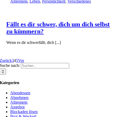
Allgemein
,
Leben
,
Persönlichkeit
,
Verschiedenes
Fällt es dir schwer, dich um dich selbst
zu kümmern?
Wenn es dir schwerfällt, dich [...]
Zurück
3
4
5
Vor
Suche nach:
Kategorien
Abendessen
Abnehmen
Allgemein
Angebot
Blockaden lösen
Brot & Weckerl