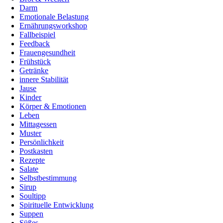
Darm
Emotionale Belastung
Ernährungsworkshop
Fallbeispiel
Feedback
Frauengesundheit
Frühstück
Getränke
innere Stabilität
Jause
Kinder
Körper & Emotionen
Leben
Mittagessen
Muster
Persönlichkeit
Postkasten
Rezepte
Salate
Selbstbestimmung
Sirup
Soultipp
Spirituelle Entwicklung
Suppen
Süßes