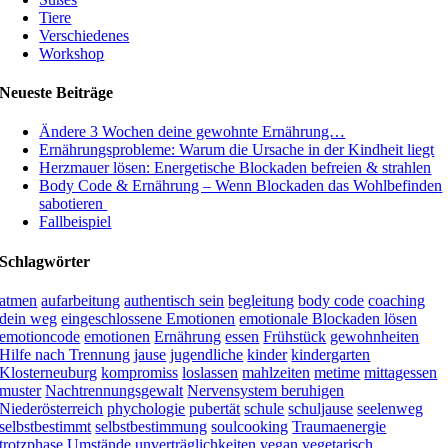
Tiere
Verschiedenes
Workshop
Neueste Beiträge
Ändere 3 Wochen deine gewohnte Ernährung…
Ernährungsprobleme: Warum die Ursache in der Kindheit liegt
Herzmauer lösen: Energetische Blockaden befreien & strahlen
Body Code & Ernährung – Wenn Blockaden das Wohlbefinden
sabotieren
Fallbeispiel
Schlagwörter
atmen
aufarbeitung
authentisch sein
begleitung
body code
coaching
dein weg
eingeschlossene Emotionen
emotionale Blockaden lösen
emotioncode
emotionen
Ernährung
essen
Frühstück
gewohnheiten
Hilfe nach Trennung
jause
jugendliche
kinder
kindergarten
Klosterneuburg
kompromiss
loslassen
mahlzeiten
metime
mittagessen
muster
Nachtrennungsgewalt
Nervensystem beruhigen
Niederösterreich
phychologie
pubertät
schule
schuljause
seelenweg
selbstbestimmt
selbstbestimmung
soulcooking
Traumaenergie
trotzphase
Umstände
unverträglichkeiten
vegan
vegetarisch